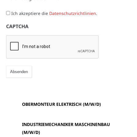
Ich akzeptiere die
Datenschutzrichtlinien
.
(erforderlich)
CAPTCHA
OBERMONTEUR ELEKTRISCH (M/W/D)
INDUSTRIEMECHANIKER MASCHINENBAU
(M/W/D)