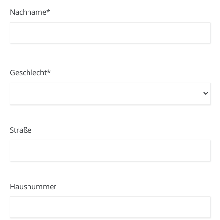
Nachname*
Geschlecht*
Geschlecht*
(erforderlich)
Straße
Straße
Hausnummer
Hausnummer