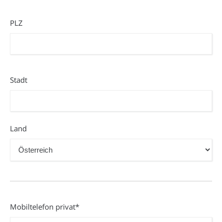
PLZ
PLZ
Stadt
Stadt
Land
Mobiltelefon
Mobiltelefon privat*
privat*
(erforderlich)