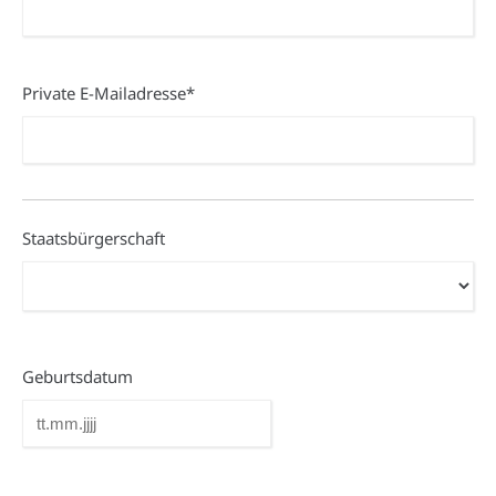
Private
Private E-Mailadresse*
E-
Mailadresse*
(erforderlich)
Staatsbürgerschaft
Geburtsdatum
Geburtsdatum
TT
Punkt
Bewerbung
MM